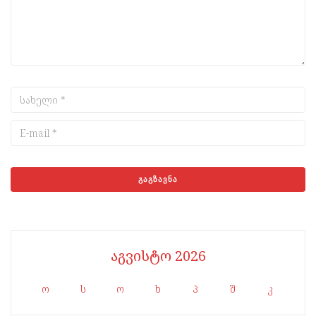
აგვისტო 2026
ო
ს
ო
ხ
პ
შ
კ