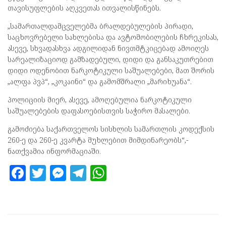
თავისუფლების აღკვეთას ითვალისწინებს.
„სამართალდამცველებმა ბრალდებულების პირადი,
საცხოვრებელი სახლებისა და ავტომობილების ჩხრეკისას,
ასევე, სხვადასხვა ადგილიდან ნივთმტკიცებად ამოიღეს
სარეალიზაციოდ გამზადებული, დიდი და განსაკუთრებით
დიდი ოდენობით ნარკოტიკული საშუალებები, მათ შორის
„ალფა პვპ“, „კოკაინი“ და გამომშრალი „მარიხუანა“.
პოლიციის მიერ, ასევე, ამოღებულია ნარკოტიკული
საშუალებების დაფასოებისთვის საჭირო მასალები.
გამოძიება საქართველოს სისხლის სამართლის კოდექსის
260-ე და 260-ე კვარტა მუხლებით მიმდინარეობს“,-
ნათქვამია ინფორმაციაში.
F
T
M
T
W
a
w
es
el
h
ce
itt
se
e
at
b
er
n
gr
s