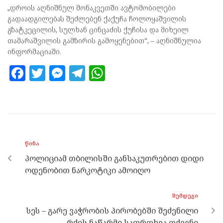
„დროის აღნიშნულ მონაკვეთში ავტომობილები
გადაადგილებას შეძლებენ ქაქუჩა ჩოლოყაშვილის
გზატკეცილის, სულხან ცინცაძის ქუჩისა და მიხეილ
თამარაშვილის გამზირის გამოყენებით“, – აღნიშნულია
ინფორმაციაში.
F
T
M
T
W
a
w
es
el
h
ce
itt
se
e
at
b
er
n
gr
s
o
g
a
A
ᲬᲘᲜᲐ
o
er
m
p
პოლიციამ თბილისში განსაკუთრებით დიდი
k
p
ოდენობით ნარკოტიკი ამოიღო
ᲨᲔᲛᲓᲔᲒᲘ
სეს – გარე ვაჭრობის პირობებში შეძენილი
რძის ნაწარმი საფრთხეა თქვენი