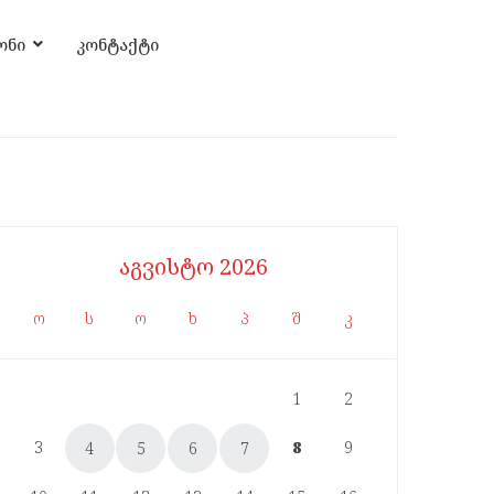
ონი
კონტაქტი
აგვისტო 2026
ო
ს
ო
ხ
პ
შ
კ
1
2
3
8
9
4
5
6
7