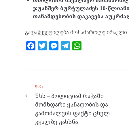
თბილისის საქალაქო სასამართლ
ჯუანშერ ბურჭულაძეს 10-წლიან
თანამდებობის დაკავება აუკრძა
გადაწყვეტილება მოსამართლე ირაკლი ხუ
F
T
M
T
W
a
w
es
el
h
ce
itt
se
e
at
b
er
n
gr
s
o
g
a
A
ᲬᲘᲜᲐ
o
er
m
p
შსს – პოლიციამ რაჭაში
k
p
მომხდარი ყაჩაღობის და
გამოძალვის ფაქტი ცხელ
კვალზე გახსნა