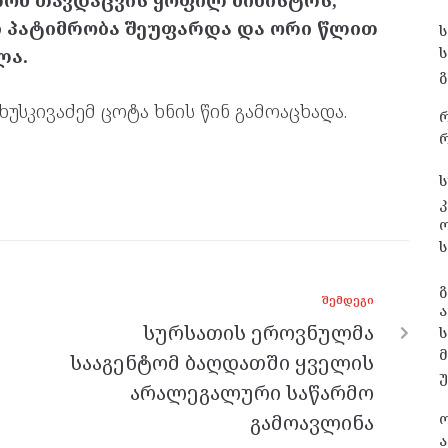
ომ თავდაცვის ყოფილ მინისტრს,
ი პატიმრობა შეუფარდა და ორი წლით
ლა.
გ
სკივაძემ ცოტა ხნის წინ გამოაცხადა.
რ
ს
კ
ს
გ
ᲨᲔᲛᲓᲔᲒᲘ
ა
სურსათის ეროვნულმა
ს
სააგენტომ ბაღდათში ყველის
არალეგალური საწარმო
გამოავლინა
ა