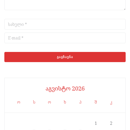
აგვისტო 2026
ო
ს
ო
ხ
პ
შ
კ
1
2