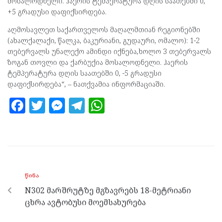
მოსალოდნელი. ჰაერის ტემპერატურა დღის საათებში 0,
+5 გრადუსი დაფიქსირდება.
აღმოსავლეთ საქართველოს მაღალმთიან რეგიონებში
(ახალქალაქი, წალკა, ბაკურიანი, გუდაური, ომალო): 1-2
თებერვალს უნალექო ამინდი იქნება,ხოლო 3 თებერვალს
ზოგან თოვლი და ქარბუქია მოსალოდნელი. ჰაერის
ტემპერატურა დღის საათებში 0, -5 გრადუსი
დაფიქსირდება“, – ნათქვამია ინფორმაციაში.
F
T
M
T
W
a
w
es
el
h
ce
itt
se
e
at
b
er
n
gr
s
o
g
a
A
ᲬᲘᲜᲐ
o
er
m
p
N302 მარშრუტზე მგზავრებს 18-მეტრიანი
k
p
ცხრა ავტობუსი მოემსახურება