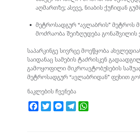
აღმართზე; ასევე, ნიაბის ქუჩიდან გ
მეტროსადგურ “ავლაბრის” მეტროს 
მოძრაობა შეიზღუდება გონაშვილის 
საპარკინგე სივრცე მოეწყობა ახვლედია
საიდანაც სამების ტაძრისკენ გადაადგი
გამოყოფილი მიკროავტობუსების საშუალე
მეტროსადგურ “ავლაბრიდან” ფეხით გონ
ნაკლების ჩვენება
F
T
M
T
W
a
w
es
el
h
ce
itt
se
e
at
b
er
n
gr
s