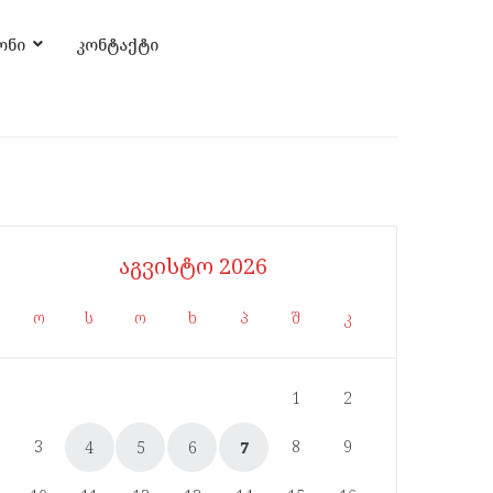
ონი
კონტაქტი
აგვისტო 2026
ო
ს
ო
ხ
პ
შ
კ
1
2
3
8
9
4
5
6
7