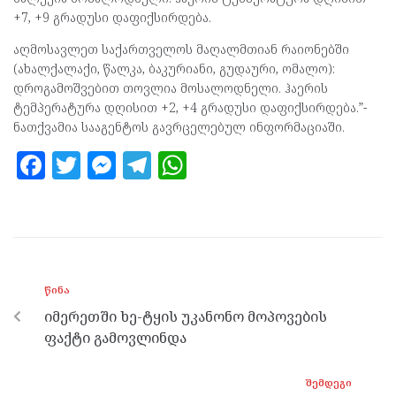
+7, +9 გრადუსი დაფიქსირდება.
აღმოსავლეთ საქართველოს მაღალმთიან რაიონებში
(ახალქალაქი, წალკა, ბაკურიანი, გუდაური, ომალო):
დროგამოშვებით თოვლია მოსალოდნელი. ჰაერის
ტემპერატურა დღისით +2, +4 გრადუსი დაფიქსირდება.”-
ნათქვამია სააგენტოს გავრცელებულ ინფორმაციაში.
F
T
M
T
W
a
w
es
el
h
ce
itt
se
e
at
b
er
n
gr
s
o
g
a
A
ᲬᲘᲜᲐ
o
er
m
p
იმერეთში ხე-ტყის უკანონო მოპოვების
k
p
ფაქტი გამოვლინდა
ᲨᲔᲛᲓᲔᲒᲘ