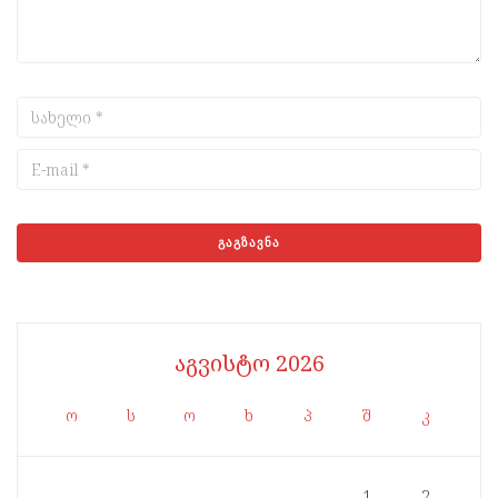
აგვისტო 2026
ო
ს
ო
ხ
პ
შ
კ
1
2