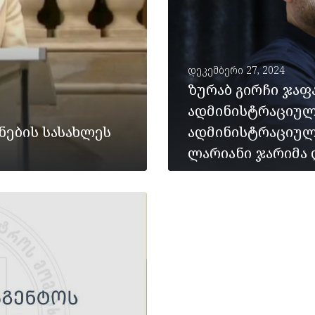
დეკემბერი 27, 2024
ზურაბ გირჩი ჯა
ადმინისტრაციულ
ების სასახლეს
ადმინისტრაციული
ლარიანი ჯარიმა 
ᲡᲠᲣᲚᲐᲓ