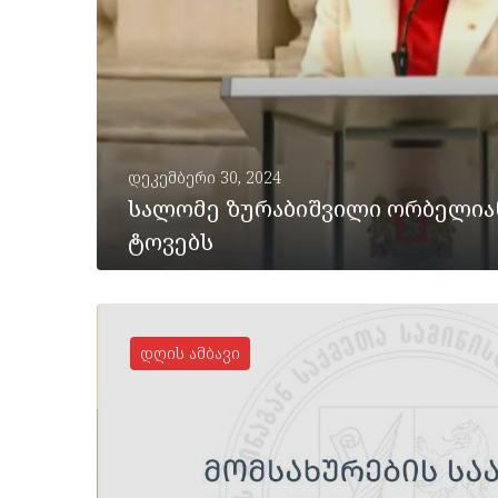
დეკემბერი 30, 2024
სალომე ზურაბიშვილი ორბელიან
ტოვებს
დღის ამბავი
ᲡᲠᲣᲚᲐᲓ