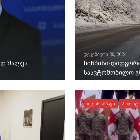
დეკემბერი 30, 2024
ედ შალვა
ნიჩბისი-დიდგორ
საავტომობილო გ
დღის ამბავი
პოლიტი
ᲡᲠᲣᲚᲐᲓ