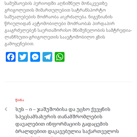
სამუშაოების პერიოდში აღნიშნულ მონაკვეთზე
გრიგოლეთის მიმართულებით სატრანსპორტო
საშუალებების მოძრაობა აიკრძალება. ნიგვზიანის
წრიულიდან ავტომობილები მოძრაობას პირდაპირ
გააგრძელებენ საერთაშორისო მნიშვნელობის სამტრედია-
ლანჩხუთი-გრიგოლეთის საავტომობილო გზის
გამოყენებით.
F
T
M
T
W
a
w
es
el
h
ce
itt
se
e
at
b
er
n
gr
s
o
g
a
A
ᲬᲘᲜᲐ
o
er
m
p
სუს – ი – ჯაშუშობისა და უცხო ქვეყნის
k
p
სპეცსამსახურის თანამშრომლების
დავალებით ინფორმაციის გადაცემის
ბრალდებით დაკავებულია საქართველოს