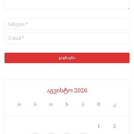
აგვისტო 2026
ო
ს
ო
ხ
პ
შ
კ
1
2