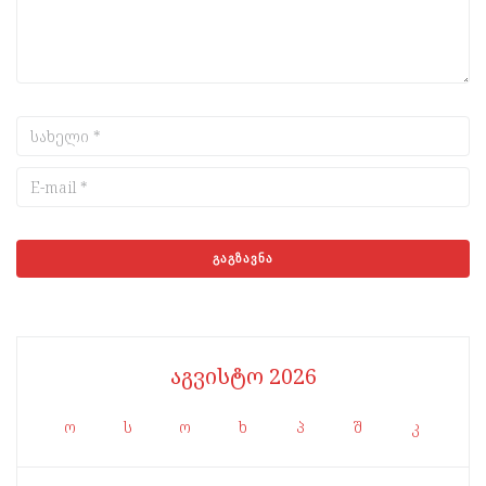
აგვისტო 2026
ო
ს
ო
ხ
პ
შ
კ