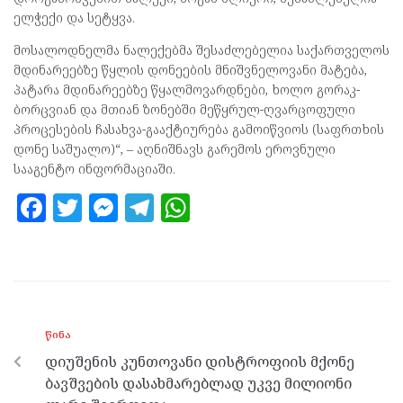
ელჭექი და სეტყვა.
მოსალოდნელმა ნალექებმა შესაძლებელია საქართველოს
მდინარეებზე წყლის დონეების მნიშვნელოვანი მატება,
პატარა მდინარეებზე წყალმოვარდნები, ხოლო გორაკ-
ბორცვიან და მთიან ზონებში მეწყრულ-ღვარცოფული
პროცესების ჩასახვა-გააქტიურება გამოიწვიოს (საფრთხის
დონე საშუალო)“, – აღნიშნავს გარემოს ეროვნული
სააგენტო ინფორმაციაში.
F
T
M
T
W
a
w
es
el
h
ce
itt
se
e
at
b
er
n
gr
s
o
g
a
A
ᲬᲘᲜᲐ
o
er
m
p
დიუშენის კუნთოვანი დისტროფიის მქონე
k
p
ბავშვების დასახმარებლად უკვე მილიონი