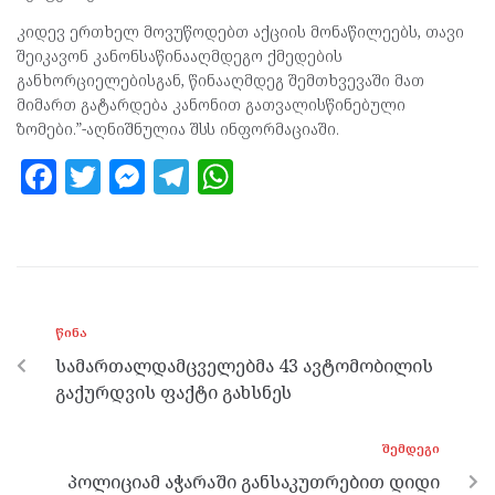
კიდევ ერთხელ მოვუწოდებთ აქციის მონაწილეებს, თავი
შეიკავონ კანონსაწინააღმდეგო ქმედების
განხორციელებისგან, წინააღმდეგ შემთხვევაში მათ
მიმართ გატარდება კანონით გათვალისწინებული
ზომები.”-აღნიშნულია შსს ინფორმაციაში.
F
T
M
T
W
a
w
es
el
h
ce
itt
se
e
at
b
er
n
gr
s
o
g
a
A
ᲬᲘᲜᲐ
o
er
m
p
სამართალდამცველებმა 43 ავტომობილის
k
p
გაქურდვის ფაქტი გახსნეს
ᲨᲔᲛᲓᲔᲒᲘ
პოლიციამ აჭარაში განსაკუთრებით დიდი