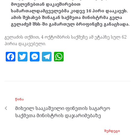
მოვლენებთან დაკავშირებით
სამართალდამცველებმა კიდევ 16 პირი დააკავეს.
ამის შესახებ შინაგან საქმეთა მინისტრმა გელა
გელაძემ შსს-ში გამართულ ბრიფინგზე განაცხადა.
გელაძის თქმით, 4 ოქტომბრის საქმეზე ამ ეტაპზე სულ 62
პირია დაკავებული.
F
T
M
T
W
a
w
es
el
h
ce
itt
se
e
at
b
er
n
gr
s
o
g
a
A
ᲬᲘᲜᲐ
o
er
m
p
მიხეილ სააკაშვილი ფინეთის საგარეო
k
p
საქმეთა მინისტრის დაჯარიმებაზე
ᲨᲔᲛᲓᲔᲒᲘ