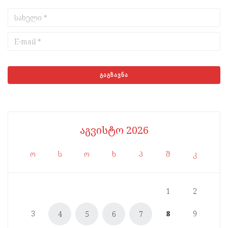
აგვისტო 2026
ო
ს
ო
ხ
პ
შ
კ
1
2
3
8
9
4
5
6
7