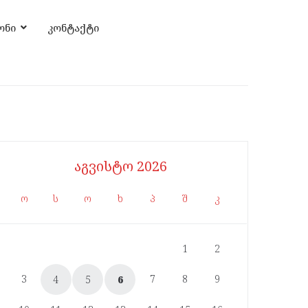
ონი
კონტაქტი
აგვისტო 2026
ო
ს
ო
ხ
პ
შ
კ
1
2
3
7
8
9
4
5
6