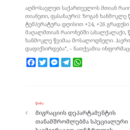
აღმოსავლეთ საქართველოს მთიან რაიონ
თიანეთი, ფასანაური): ზოგან ხანმოკლე
ტემპერატურა დღისით +24, +26 გრადუს
მაღალმთიან რაიონებში (ახალქალაქი, წა
ხანმოკლე წვიმაა მოსალოდნელი. ჰაერი
დაფიქსირდება”, – ნათქვამია ინფორმაც
F
T
M
T
W
a
w
es
el
h
ce
itt
se
e
at
b
er
n
gr
s
o
g
a
A
ᲬᲘᲜᲐ
o
er
m
p
მიგრაციის დეპარტამენტის
k
p
თანამშრომლებმა სპეციალური