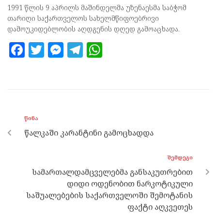
1991 წლის 9 აპრილს მაშინდელმა უზენაესმა საბჭომ
თარიღი საქართველოს სახელმწიფოებრივი
დამოუკიდებლობის აღდგენის დღედ გამოაცხადა.
F
T
M
T
W
a
w
es
el
h
ce
itt
se
e
at
b
er
n
gr
s
o
g
a
A
ᲬᲘᲜᲐ
o
er
m
p
წალკაში კარანტინი გამოცხადდა
k
p
ᲨᲔᲛᲓᲔᲒᲘ
სამართალდამცველებმა განსაკუთრებით
დიდი ოდენობით ნარკოტიკული
საშუალებების საქართველოში შემოტანის
ფაქტი აღკვეთეს