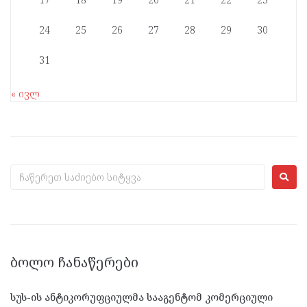
24
25
26
27
28
29
30
31
« ივლ
ᲑᲝᲚᲝ ᲩᲐᲜᲐᲬᲔᲠᲔᲑᲘ
სუს-ის ანტიკორუფციულმა სააგენტომ კომერციული