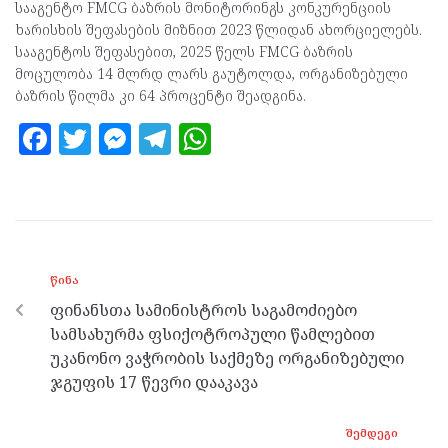
სააგენტო FMCG ბაზრის მონიტორინგს კონკურენციის
ხარისხის შეფასების მიზნით 2023 წლიდან ახორციელებს.
სააგენტოს შეფასებით, 2025 წელს FMCG ბაზრის
მოცულობა 14 მლრდ ლარს გაუტოლდა, ორგანიზებული
ბაზრის წილმა კი 64 პროცენტი შეადგინა.
F
T
M
T
W
a
w
es
el
h
ce
itt
se
e
at
b
er
n
gr
s
o
g
a
A
ᲬᲘᲜᲐ
o
er
m
p
ფინანსთა სამინისტროს საგამოძიებო
k
p
სამსახურმა ფსიქოტროპული წამლებით
უკანონო ვაჭრობის საქმეზე ორგანიზებული
ჯგუფის 17 წევრი დააკავა
ᲨᲔᲛᲓᲔᲒᲘ