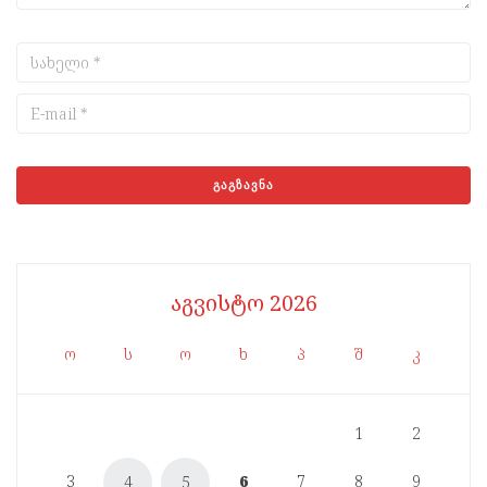
აგვისტო 2026
ო
ს
ო
ხ
პ
შ
კ
1
2
3
6
7
8
9
4
5