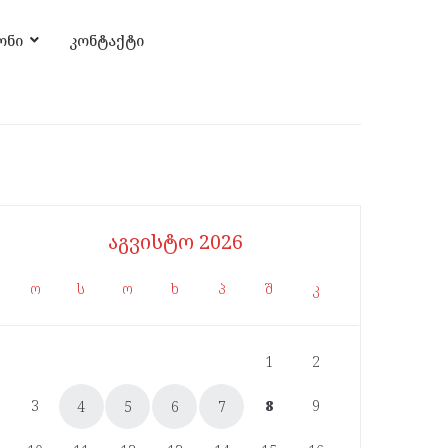
ონი
კონტაქტი
აგვისტო 2026
ო
ს
ო
ხ
პ
შ
კ
1
2
3
8
9
4
5
6
7