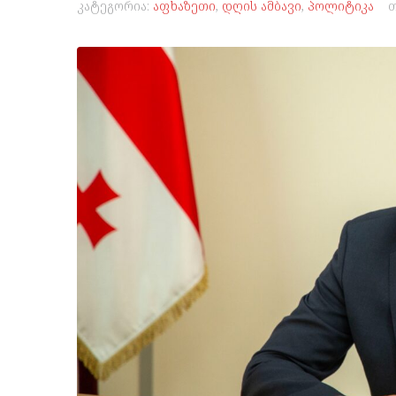
კატეგორია:
აფხაზეთი
,
დღის ამბავი
,
პოლიტიკა