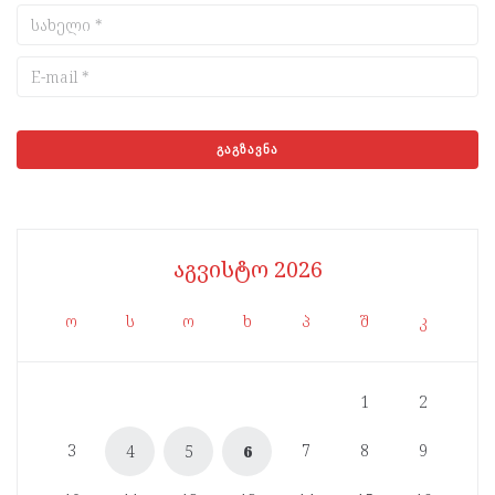
აგვისტო 2026
ო
ს
ო
ხ
პ
შ
კ
1
2
3
7
8
9
4
5
6