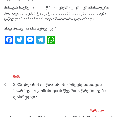
შინაგან საქმეთა მინისტრმა ცენტრალური კრიმინალური
პოლიციის დეპარტამენტის თანამშრომლებს, მათ მიერ
გაწეული საქმიანობისთვის მადლობა გადაუხადა.
ინფორმაციას შსს ავრცელებს
F
T
M
T
W
a
w
es
el
h
ce
itt
se
e
at
b
er
n
gr
s
o
g
a
A
ᲬᲘᲜᲐ
o
er
m
p
2025 წლის 4 ოქტომბრის არჩევნებისთვის
k
p
საარჩევნო კომისიების წევრთა ტრენინგები
დასრულდა
ᲨᲔᲛᲓᲔᲒᲘ