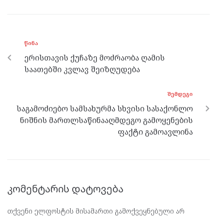
ce
itt
se
e
at
b
er
n
gr
s
o
g
a
A
ᲬᲘᲜᲐ
o
er
m
p
ერისთავის ქუჩაზე მოძრაობა ღამის
k
p
საათებში კვლავ შეიზღუდება
ᲨᲔᲛᲓᲔᲒᲘ
საგამოძიებო სამსახურმა სხვისი სასაქონლო
ნიშნის მართლსაწინააღმდეგო გამოყენების
ფაქტი გამოავლინა
კომენტარის დატოვება
თქვენი ელფოსტის მისამართი გამოქვეყნებული არ