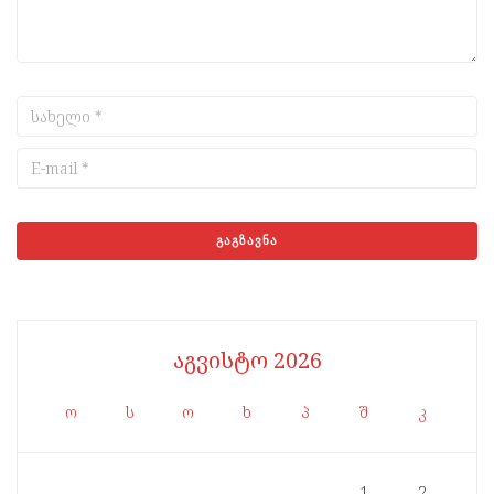
აგვისტო 2026
ო
ს
ო
ხ
პ
შ
კ
1
2