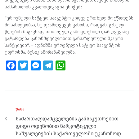
სამართლის კვალიფიკაცია ენიჭება.
“ეროვნული სატყეო სააგენტო კიდევ ერთხელ მოუწოდებს
მოსახლეობას, ნუ დაარღვევენ კანონს, რადგან, გასული
წლების მსგავსად, თითოეულ გამოვლენილ დარღვევაზე
გატარდება კანონმდებლობით განსაზღვრული მკაცრი
სანქციები“, – აღნიშნა ეროვნული სატყეო სააგენტოს
უფროსმა, ბესიკ ამირანაშვილმა.
F
T
M
T
W
a
w
es
el
h
ce
itt
se
e
at
b
er
n
gr
s
o
g
a
A
ᲬᲘᲜᲐ
o
er
m
p
სამართალდამცველებმა განსაკუთრებით
k
p
დიდი ოდენობით ნარკოტიკული
საშუალებების საქართველოში უკანონოდ