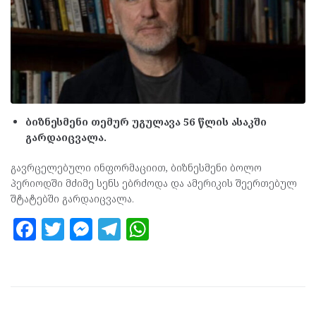
ბიზნესმენი თემურ უგულავა 56 წლის ასაკში
გარდაიცვალა.
გავრცელებული ინფორმაციით, ბიზნესმენი ბოლო
პერიოდში მძიმე სენს ებრძოდა და ამერიკის შეერთებულ
შტატებში გარდაიცვალა.
F
T
M
T
W
a
w
es
el
h
ce
itt
se
e
at
b
er
n
gr
s