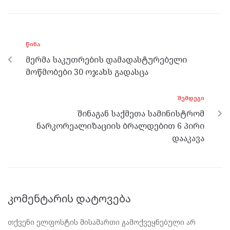
ce
itt
se
e
at
b
er
n
gr
s
o
g
a
A
ᲬᲘᲜᲐ
o
er
m
p
მერმა საკუთრების დამადასტურებელი
k
p
მოწმობები 30 ოჯახს გადასცა
ᲨᲔᲛᲓᲔᲒᲘ
შინაგან საქმეთა სამინისტრომ
ნარკორეალიზაციის ბრალდებით 6 პირი
დააკავა
კომენტარის დატოვება
თქვენი ელფოსტის მისამართი გამოქვეყნებული არ