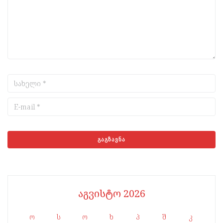
აგვისტო 2026
ო
ს
ო
ხ
პ
შ
კ