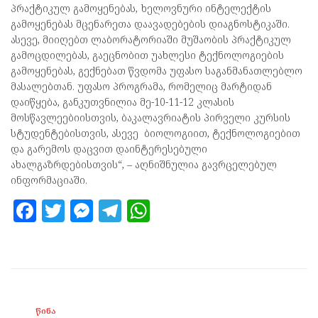
პრაქტიკულ გამოყენებას, ხელოვნური ინტელექტის
გამოყენებას მცენარეთა დაავადებების დიაგნოსტიკაში.
ასევე, მიიღებთ ლაბორატორიაში მუშაობის პრაქტიკულ
გამოცდილებას, გაეცნობით უახლესი ტექნოლოგიების
გამოყენებას, გექნებათ წვდომა უფასო საგანმანათლებლო
მასალებთან. უფასო პროგრამა, რომელიც მარტიდან
დაიწყება, განკუთვნილია მე-10-11-12 კლასის
მოსწავლეებიისთვის, ბაკალავრიატის პირველი კურსის
სტუდენტებისთვის, ასევე ბიოლოგიით, ტექნოლოგიებით
და გარემოს დაცვით დაინტერესებული
ახალგაზრდებისთვის“, – აღნიშნულია გავრცელებულ
ინფორმაციაში.
F
T
M
T
W
a
w
es
el
h
ce
itt
se
e
at
b
er
n
gr
s
o
g
a
A
ᲬᲘᲜᲐ