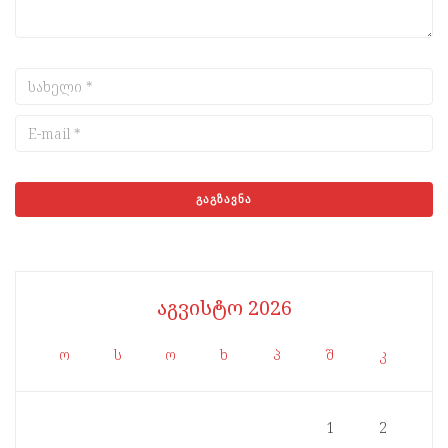
აგვისტო 2026
ო
ს
ო
ხ
პ
შ
კ
1
2