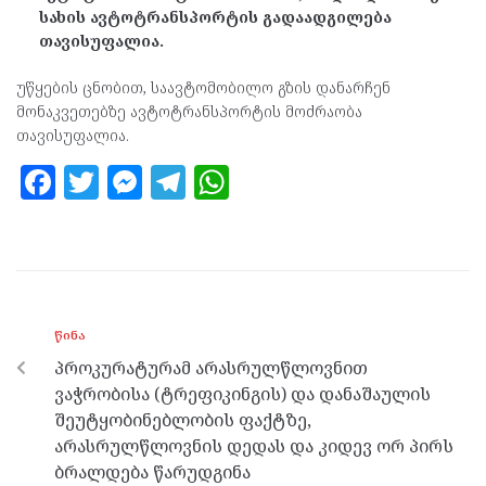
სახის ავტოტრანსპორტის გადაადგილება
თავისუფალია.
უწყების ცნობით, საავტომობილო გზის დანარჩენ
მონაკვეთებზე ავტოტრანსპორტის მოძრაობა
თავისუფალია.
F
T
M
T
W
a
w
es
el
h
ce
itt
se
e
at
b
er
n
gr
s
o
g
a
A
ᲬᲘᲜᲐ
o
er
m
p
პროკურატურამ არასრულწლოვნით
k
p
ვაჭრობისა (ტრეფიკინგის) და დანაშაულის
შეუტყობინებლობის ფაქტზე,
არასრულწლოვნის დედას და კიდევ ორ პირს
ბრალდება წარუდგინა