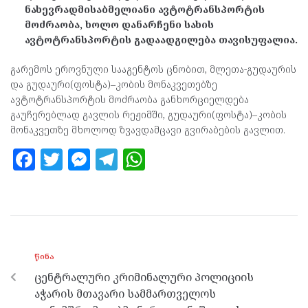
ნახევრადმისაბმელიანი ავტოტრანსპორტის
მოძრაობა, ხოლო დანარჩენი სახის
ავტოტრანსპორტის გადაადგილება თავისუფალია.
გარემოს ეროვნული სააგენტოს ცნობით, მლეთა-გუდაურის
და გუდაური(ფოსტა)–კობის მონაკვეთებზე
ავტოტრანსპორტის მოძრაობა განხორციელდება
გაუჩერებლად გავლის რეჟიმში, გუდაური(ფოსტა)–კობის
მონაკვეთზე მხოლოდ ზვავდამცავი გვირაბების გავლით.
F
T
M
T
W
a
w
es
el
h
ce
itt
se
e
at
b
er
n
gr
s
o
g
a
A
ᲬᲘᲜᲐ
o
er
m
p
ცენტრალური კრიმინალური პოლიციის
k
p
აჭარის მთავარი სამმართველოს