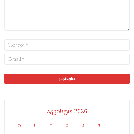
აგვისტო 2026
ო
ს
ო
ხ
პ
შ
კ