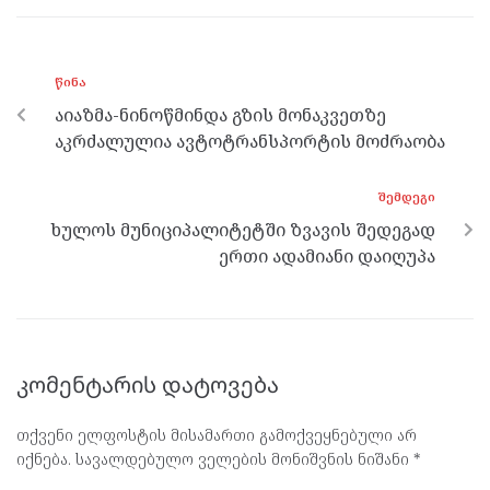
b
er
n
gr
s
o
g
a
A
ᲬᲘᲜᲐ
o
er
m
p
აიაზმა-ნინოწმინდა გზის მონაკვეთზე
k
p
აკრძალულია ავტოტრანსპორტის მოძრაობა
ᲨᲔᲛᲓᲔᲒᲘ
ხულოს მუნიციპალიტეტში ზვავის შედეგად
ერთი ადამიანი დაიღუპა
კომენტარის დატოვება
თქვენი ელფოსტის მისამართი გამოქვეყნებული არ
იქნება.
სავალდებულო ველების მონიშვნის ნიშანი
*