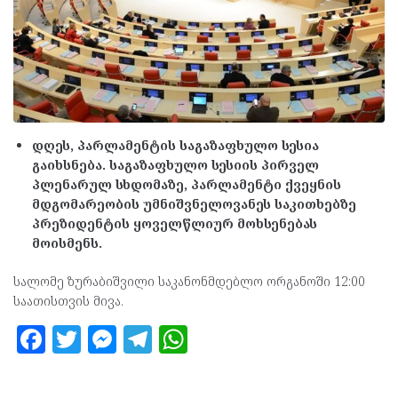
დღეს, პარლამენტის საგაზაფხულო სესია
გაიხსნება. საგაზაფხულო სესიის პირველ
პლენარულ სხდომაზე, პარლამენტი ქვეყნის
მდგომარეობის უმნიშვნელოვანეს საკითხებზე
პრეზიდენტის ყოველწლიურ მოხსენებას
მოისმენს.
სალომე ზურაბიშვილი საკანონმდებლო ორგანოში 12:00
საათისთვის მივა.
F
T
M
T
W
a
w
es
el
h
ce
itt
se
e
at