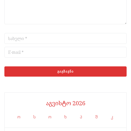
აგვისტო 2026
ო
ს
ო
ხ
პ
შ
კ