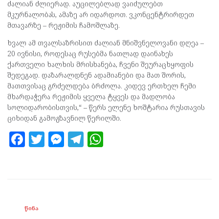
ძალიან ძლიერად. აუცილებლად ვაიძულებთ
მკურნალობას, ამაზე არ იდარდოთ. ვკონცენტრირდეთ
მთავარზე – რეჟიმის ჩამოშლაზე.
ხვალ ამ თვალსაზრისით ძალიან მნიშვნელოვანი დღეა –
20 ივნისი, როდესაც რუსებმა ნათლად დაინახეს
ქართველი ხალხის მრისხანება, ჩვენი შეურაცხყოფის
შედეგად. დაზარალდნენ ადამიანები და მათ შორის,
მათთვისაც გრძელდება ბრძოლა. კიდევ ერთხელ ჩემი
მხარდაჭერა რეჟიმის ყველა ტყვეს და მადლობა
სოლიდარობისთვის,“ – წერს
ელენე ხოშტარია რუსთავის
ციხიდან გამოგზავნილ წერილში.
F
T
M
T
W
a
w
es
el
h
ce
itt
se
e
at
b
er
n
gr
s
o
g
a
A
ᲬᲘᲜᲐ
o
er
m
p