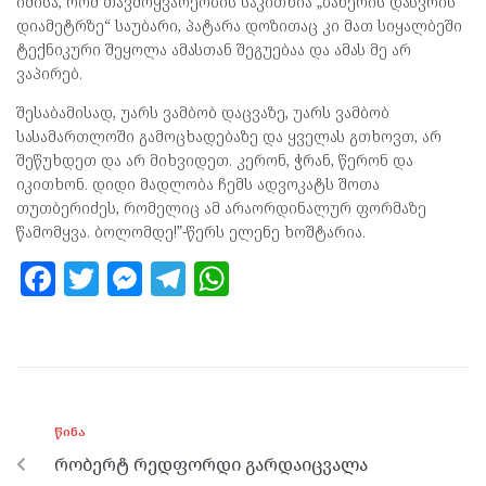
იმისა, რომ თავმოყვარეობის საკითხია „ბანერის დასვრის
დიამეტრზე“ საუბარი, პატარა დოზითაც კი მათ სიყალბეში
ტექნიკური შეყოლა ამასთან შეგუებაა და ამას მე არ
ვაპირებ.
შესაბამისად, უარს ვამბობ დაცვაზე, უარს ვამბობ
სასამართლოში გამოცხადებაზე და ყველას გთხოვთ, არ
შეწუხდეთ და არ მიხვიდეთ. კერონ, ჭრან, წერონ და
იკითხონ. დიდი მადლობა ჩემს ადვოკატს შოთა
თუთბერიძეს, რომელიც ამ არაორდინალურ ფორმაზე
წამომყვა. ბოლომდე!”-წერს ელენე ხოშტარია.
F
T
M
T
W
a
w
es
el
h
ce
itt
se
e
at
b
er
n
gr
s
o
g
a
A
ᲬᲘᲜᲐ
o
er
m
p
რობერტ რედფორდი გარდაიცვალა