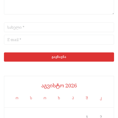
აგვისტო 2026
ო
ს
ო
ხ
პ
შ
კ
1
2