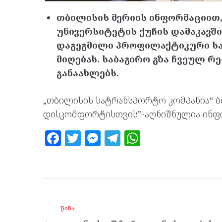
თბილისის მერიის ინფორმაციით,
უნივერსიტეტის ქუჩის დამაკავშირ
დაგეგმილი პროფილაქტიკური სამ
მიღებას. საბაგირო გზა ჩვეულ რე
განაახლებს.
„თბილისის სატრანსპორტო კომპანია“ 
დისკომფორტისთვის”-აღნიშნულია ინფ
F
T
M
T
W
a
w
es
el
h
ce
itt
se
e
at
b
er
n
gr
s
o
g
a
A
ᲬᲘᲜᲐ
o
er
m
p