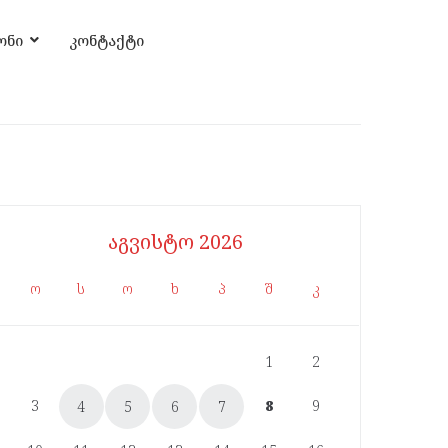
ონი
კონტაქტი
აგვისტო 2026
ო
ს
ო
ხ
პ
შ
კ
1
2
3
8
9
4
5
6
7