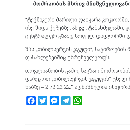
მოძრაობის მხრივ მნიშვნელოვან
“ტექნიკური მარილი დაიყარა კოჯორში,
ისე შიდა ქუჩებზე, ასევე, ტაბახმელაში, 
ცენტრალურ გზაზე, სოფელ დიდგორში 
შპს
„თბილსერვის ჯგუფი“, საჭიროების 
დასახლებებშიც უზრუნველყოფს.
თოვლიანობის გამო, საგზაო მოძრაობის
დარეკოთ „თბილსერვის ჯგუფის“ ცხელ ხა
ხაზზე – 2 72 22 22.”-აღნიშნულია ინფორმ
F
T
M
T
W
a
w
es
el
h
ce
itt
se
e
at
b
er
n
gr
s