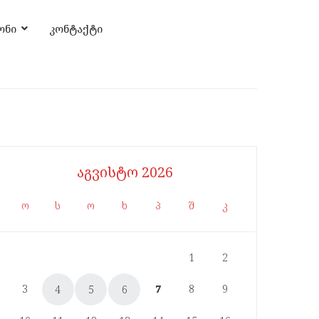
ონი
კონტაქტი
აგვისტო 2026
ო
ს
ო
ხ
პ
შ
კ
1
2
3
7
8
9
4
5
6