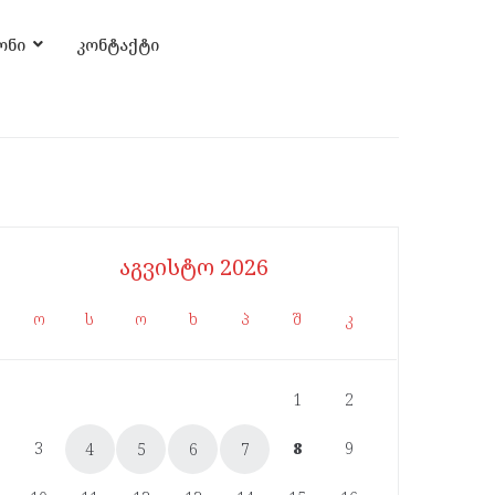
ონი
კონტაქტი
აგვისტო 2026
ო
ს
ო
ხ
პ
შ
კ
1
2
3
8
9
4
5
6
7