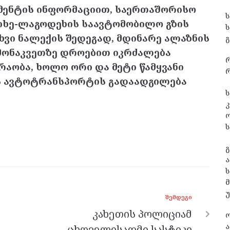
მენტის ინფორმაციით, საერთაშორისო
იხე-ლაგოდეხის საავტომობილო გზის
 უხვი ნალექის შედეგად, მდინარე ალაზნის
გ
 მონაკვეთზე დროებით იკრძალება
აობა, ხოლო ორი და მეტი წამყვანი
რ
ის ავტოტრანსპორტის გადაადგილება
ს
კ
ს
გ
ა
ს
ᲨᲔᲛᲓᲔᲒᲘ
კახეთის პოლიციამ
ა
ცხოველისადმი სასტიკი