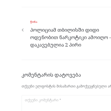
ce
itt
se
e
at
b
er
n
gr
s
o
g
a
A
ᲬᲘᲜᲐ
o
er
m
p
პოლიციამ თბილისში დიდი
k
p
ოდენობით ნარკოტიკი ამოიღო 
დაკავებულია 2 პირი
კომენტარის დატოვება
თქვენი ელფოსტის მისამართი გამოქვეყნებული არ