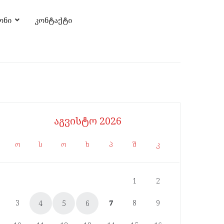
ონი
კონტაქტი
აგვისტო 2026
ო
ს
ო
ხ
პ
შ
კ
1
2
3
7
8
9
4
5
6