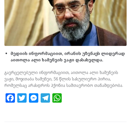
მედიის ინფორმაციით, ირანის უზენაეს ლიდერად
აითოლა ალი ხამენეის ვაჟი დასახელდა.
გავრცელებული ინფორმაციით, აითოლა ალი ხამენეის
ვაჟი, მოჯთაბა ხამენეი, 56 წლის სასულიერო პირია,
რომელსაც არასდროს ჰქონია სამთავრობო თანამდებობა.
F
T
M
T
W
a
w
es
el
h
ce
itt
se
e
at
b
er
n
gr
s