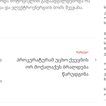
ზრდა მოტოციკლით გადაადგილდებოდა რა
ა და ელექტროენერგიის ბოძს შეეჯახა.
ს
კ
ს
გ
ა
ს
ᲨᲔᲛᲓᲔᲒᲘ
ს
პროკურატურამ უცხო ქვეყნის
ორ მოქალაქეს ბრალდება
ა
წარუდგინა
უ
ჩ
ი
ო
–