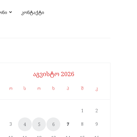
ონი
კონტაქტი
აგვისტო 2026
ო
ს
ო
ხ
პ
შ
კ
1
2
3
7
8
9
4
5
6