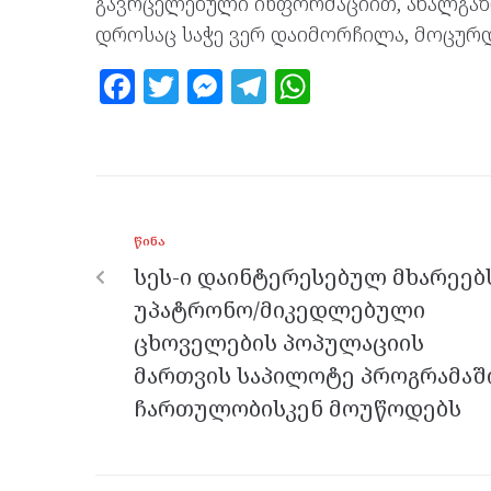
გავრცელებული ინფორმაციით, ახალგა
დროსაც საჭე ვერ დაიმორჩილა, მოცურდ
F
T
M
T
W
a
w
es
el
h
ce
itt
se
e
at
b
er
n
gr
s
o
g
a
A
ᲬᲘᲜᲐ
o
er
m
p
სეს-ი დაინტერესებულ მხარეებ
k
p
უპატრონო/მიკედლებული
ცხოველების პოპულაციის
მართვის საპილოტე პროგრამაშ
ჩართულობისკენ მოუწოდებს