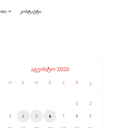
ონი
კონტაქტი
აგვისტო 2026
ო
ს
ო
ხ
პ
შ
კ
1
2
3
7
8
9
4
5
6