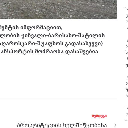
ს
კ
მენტის ინფორმაციით,
ს
ელობის ჟინვალი-ბარისახო-შატილის
გ
მაღაროსკარი-შუაფხოს გადასახვევი)
ა
ანსპორტის მოძრაობა დასაშვებია
ს
ა
უ
ჩ
ო
ᲨᲔᲛᲓᲔᲒᲘ
–
პროსტიტუციის ხელშეწყობისა