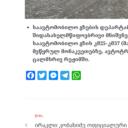
საავტომობილო გზების დეპარტა
შიდასახელმწიფოებრივი მნიშვნ
საავტომობილო გზის კმ25-კმ37 (
მეწყრულ მონაკვეთებზე, ავტოტრ
ცალმხრივ რეჟიმში.
F
T
M
T
W
a
w
es
el
h
ce
itt
se
e
at
b
er
n
gr
s
o
g
a
A
ᲬᲘᲜᲐ
o
er
m
p
ირაკლი კობახიძე ოფიციალური