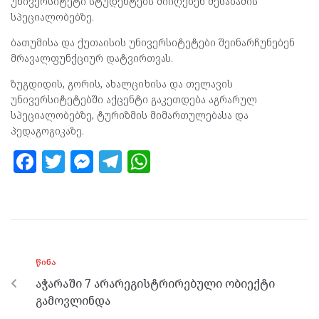
უნივერსიტეტი სტუდენტებს მიიღებენ შესაბამის
სპეციალობებზე.
ბათუმისა და ქუთაისის უნივერსიტეტები შეინარჩუნებენ
მრავალფუნქციურ დატვირთვას.
ზუგდიდის, გორის, ახალციხისა და თელავის
უნივერსიტეტებში აქცენტი გაკეთდება აგრარულ
სპეციალობებზე, ტურიზმის მიმართულებასა და
პედაგოგიკაზე.
F
T
M
T
W
a
w
es
el
h
ce
itt
se
e
at
b
er
n
gr
s
o
g
a
A
ᲬᲘᲜᲐ
o
er
m
p
აჭარაში 7 არარეგისტრირებული ობიექტი
k
p
გამოვლინდა