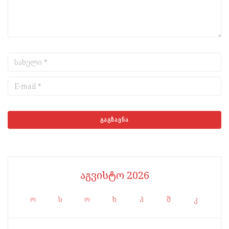
აგვისტო 2026
ო
ს
ო
ხ
პ
შ
კ