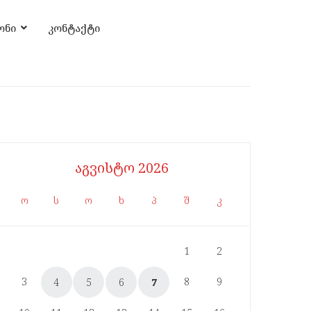
ონი
კონტაქტი
აგვისტო 2026
ო
ს
ო
ხ
პ
შ
კ
1
2
3
8
9
4
5
6
7