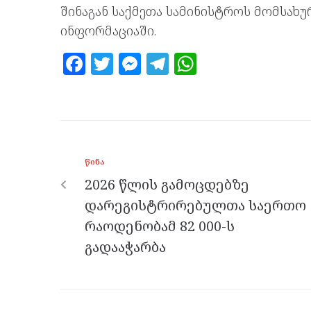
შინაგან საქმეთა სამინისტროს მომსახ
ინფორმაციაში.
F
T
M
T
W
a
w
es
el
h
ce
itt
se
e
at
b
er
n
gr
s
o
g
a
A
ᲬᲘᲜᲐ
o
er
m
p
2026 წლის გამოცდებზე
k
p
დარეგისტრირებულთა საერთო
რაოდენობამ 82 000-ს
გადააჭარბა