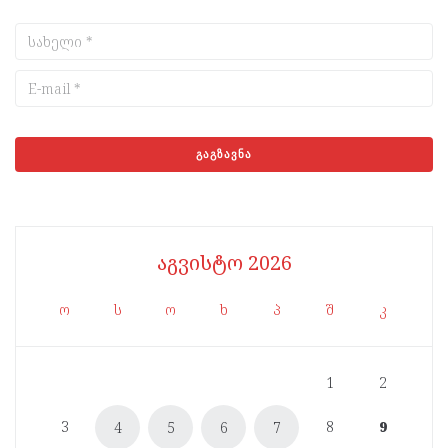
აგვისტო 2026
ო
ს
ო
ხ
პ
შ
კ
1
2
3
8
9
4
5
6
7