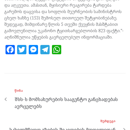
და აღკვეთა. ამასთან, მყისიერი რეაგირება ტარდება
გარემოს დაცვისა და სოფლის მეურნეობის სამინისტროს
ცხელ ხაზზე (153) შემოსულ თითოეულ შეტყობინებაზე.
შედეგად, მიმდინარე წლის 5 თვეში ქვეყნის მასშტაბით
გამოვლენილია უკანონო ტყითსარგებლობის 823 ფაქტი.”-
აღნიშნულია უწყების გავრცელებულ ინფორმაციაში.
F
T
M
T
W
a
w
es
el
h
ce
itt
se
e
at
b
er
n
gr
s
o
g
a
A
ᲬᲘᲜᲐ
o
er
m
p
შსს-ს მომსახურების სააგენტო განცხადებას
k
p
ავრცელებს
ᲨᲔᲛᲓᲔᲒᲘ
სახელმწიფო გზების შეკეთების მოდელიდან