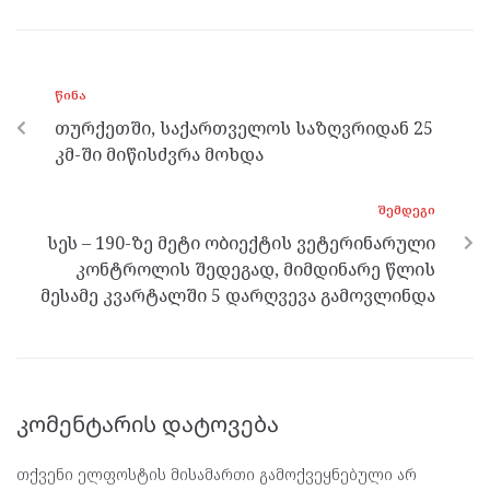
ce
itt
se
e
at
b
er
n
gr
s
o
g
a
A
ᲬᲘᲜᲐ
o
er
m
p
თურქეთში, საქართველოს საზღვრიდან 25
k
p
კმ-ში მიწისძვრა მოხდა
ᲨᲔᲛᲓᲔᲒᲘ
სეს – 190-ზე მეტი ობიექტის ვეტერინარული
კონტროლის შედეგად, მიმდინარე წლის
მესამე კვარტალში 5 დარღვევა გამოვლინდა
კომენტარის დატოვება
თქვენი ელფოსტის მისამართი გამოქვეყნებული არ