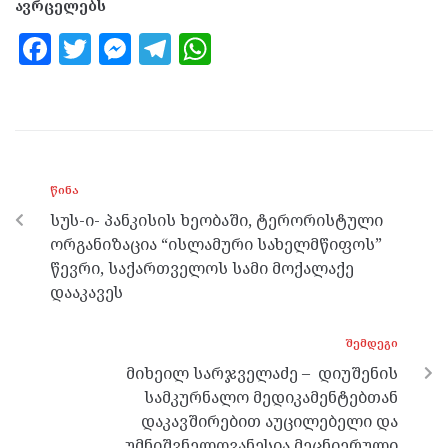
ავრცელებს
F
T
M
T
W
a
w
es
el
h
ce
itt
se
e
at
b
er
n
gr
s
o
g
a
A
ᲬᲘᲜᲐ
o
er
m
p
სუს-ი- პანკისის ხეობაში, ტერორისტული
k
p
ორგანიზაცია “ისლამური სახელმწიფოს”
წევრი, საქართველოს სამი მოქალაქე
დააკავეს
ᲨᲔᲛᲓᲔᲒᲘ
მიხეილ სარჯველაძე – დიუშენის
სამკურნალო მედიკამენტებთან
დაკავშირებით აუცილებელი და
უმნიშვნელოვანესია მეცნიერული