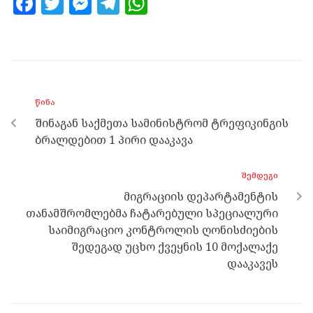
F
T
M
T
W
a
w
es
el
h
ce
itt
se
e
at
b
er
n
gr
s
o
g
a
A
ᲬᲘᲜᲐ
o
er
m
p
შინაგან საქმეთა სამინისტრომ ტრეფიკინგის
k
p
ბრალდებით 1 პირი დააკავა
ᲨᲔᲛᲓᲔᲒᲘ
მიგრაციის დეპარტამენტის
თანამშრომლებმა ჩატარებული სპეციალური
საიმიგრაციო კონტროლის ღონისძიების
შედეგად უცხო ქვეყნის 10 მოქალაქე
დააკავეს