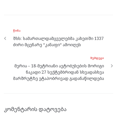
a
w
es
el
h
ce
itt
se
e
at
b
er
n
gr
s
o
g
a
A
ᲬᲘᲜᲐ
o
er
m
p
შსს: სამართალდამცველებმა კახეთში 1337
k
p
ძირი მცენარე “კანაფი“ ამოიღეს
ᲨᲔᲛᲓᲔᲒᲘ
მერია – 18-მეტრიანი ავტობუსების მორიგი
ნაკადი 27 სექტემბრიდან სხვადასხვა
მარშრუტზე ეტაპობრივად გადანაწილდება
კომენტარის დატოვება