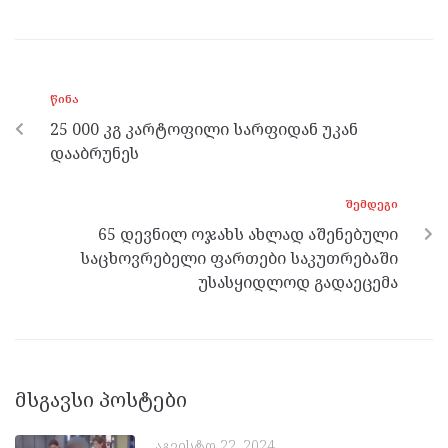
o
g
a
A
o
er
m
p
k
p
ᲬᲘᲜᲐ
25 000 კგ კარტოფილი სარფიდან უკან
დააბრუნეს
ᲨᲔᲛᲓᲔᲒᲘ
65 დევნილ ოჯახს ახლად აშენებული
საცხოვრებელი ფართები საკუთრებაში
უსასყიდლოდ გადაეცემა
მსგავსი პოსტები
აგვისტო 22, 2024