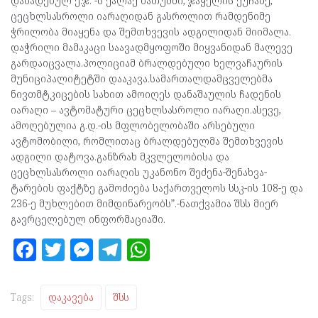
დაბადებულ ე.ჯ. -ს ქალაქ ბათუმში, ჯაყელის ქუჩაზე,
ცეცხლსასროლი იარაღიდან გასროლით რამდენიმე
ჭრილობა მიაყენა და შემთხვევის ადგილიდან მიიმალა.
დაჭრილი მამაკაცი საავადმყოფოში მიყვანიდან მალევე
გარდაიცვალა.პოლიციამ ბრალდებული ხელვაჩაურის
მუნიციპალიტეტში დააკავა.სამართალდამცველებმა
ნივთმტკიცების სახით ამოიღეს დანაშაულის ჩადენის
იარაღი – ავტომატური ცეცხლსასროლი იარაღი.ასევე,
ამოღებულია გ.დ.-ის მფლობელობაში არსებული
ავტომობილი, რომლითაც ბრალდებულმა შემთხვევის
ადგილი დატოვა.განზრახ მკვლელობისა და
ცეცხლსასროლი იარაღის უკანონო შეძენა-შენახვა-
ტარების ფაქტზე გამოძიება საქართველოს სსკ-ის 108-ე და
236-ე მუხლებით მიმდინარეობს”.-ნათქვამია შსს მიერ
გავრცელებულ ინფორმაციაში.
F
T
M
T
W
a
w
es
el
h
ce
itt
se
e
at
Tags:
Დაკავება
Შსს
b
er
n
gr
s