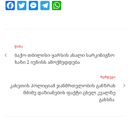
F
T
M
T
W
a
w
es
el
h
ce
itt
se
e
at
b
er
n
gr
s
o
g
a
A
ᲬᲘᲜᲐ
o
er
m
p
ბაქო-თბილისი-ყარსის ახალი სარკინიგზო
k
p
ხაზი 2 ივნისს ამოქმედდება
ᲨᲔᲛᲓᲔᲒᲘ
კახეთის პოლიციამ ჯანმრთელობის განზრახ
მძიმე დაზიანების ფაქტი ცხელ კვალზე
გახსნა