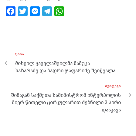
F
T
M
T
W
a
w
es
el
h
ce
itt
se
e
at
b
er
n
gr
s
o
g
a
A
ᲬᲘᲜᲐ
o
er
m
p
მიხეილ ყაველაშვილმა მამუკა
k
p
ხაზარაძე და ბადრი ჯაფარიძე შეიწყალა
ᲨᲔᲛᲓᲔᲒᲘ
შინაგან საქმეთა სამინისტრომ ინტერპოლის
მიერ წითელი ცირკულარით ძებნილი 3 პირი
დააკავა