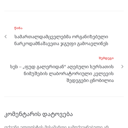
ce
itt
se
e
at
b
er
n
gr
s
o
g
a
A
ᲬᲘᲜᲐ
o
er
m
p
სამართალდამცველებმა ორგანიზებული
k
p
ნარკოდამნაშავეთა ჯგუფი გამოავლინეს
ᲨᲔᲛᲓᲔᲒᲘ
სეს – „ფუდ გალერიდან“ აღებული სურსათის
ნიმუშების ლაბორატორიული კვლევის
შედეგები ცნობილია
კომენტარის დატოვება
თქვენი ელფოსტის მისამართი გამოქვეყნებული არ