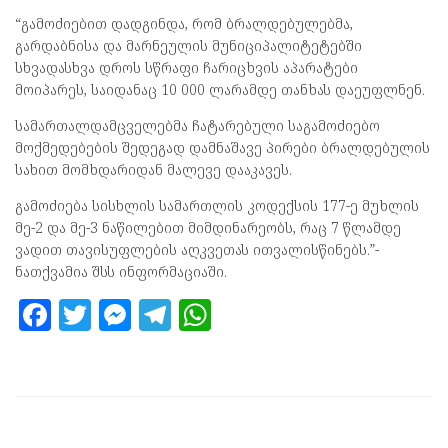
“გამოძიებით დადგინდა, რომ ბრალდებულებმა,
გარდაბნისა და მარნეულის მუნიციპალიტეტებში
სხვადასხვა დროს სწრაფი ჩარიცხვის აპარატები
მოიპარეს, საიდანაც 10 000 ლარამდე თანხას დაეუფლნენ.
სამართალდამცველებმა ჩატარებული საგამოძიებო
მოქმედებების შედეგად დამნაშავე პირები ბრალდებულის
სახით მომხდარიდან მალევე დააკავეს.
გამოძიება სისხლის სამართლის კოდექსის 177-ე მუხლის
მე-2 და მე-3 ნაწილებით მიმდინარეობს, რაც 7 წლამდე
ვადით თავისუფლების აღკვეთას ითვალისწინებს.”-
ნათქვამია შსს ინფორმაციაში.
F
T
M
T
W
a
w
es
el
h
ce
itt
se
e
at
b
er
n
gr
s
o
g
a
A