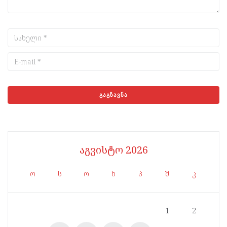
აგვისტო 2026
ო
ს
ო
ხ
პ
შ
კ
1
2