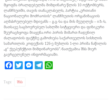
მყოფმა ბრალდებულმა მიმდინარე წლის 10 ოქტომბერს,
ლანჩხუთში, თავის თანაკლასელს, პარტია „ერთიანი
ნაციონალური მოძრაობის“ ლანჩხუთის ორგანიზაციის
აღმასრულებელ მდივანს – გ.ც.-სა და მის მეუღლეს – ი.ზ.-ს,
მათსავე საცხოვრებელ სახლში სიტყვიერი და ფიზიკური
შეურაცხყოფა მიაყენა.ორი პირის მიმართ ჩადენილ
ძალადობის ფაქტზე გამოძიება საქართველოს სისხლის
სამართლის კოდექსის 126-ე მუხლის 1-ლი პრიმა ნაწილის
„გ“ ქვეპუნქტით მიმდინარეობს”.-ნათქვამია შსს მიერ
გავრცელენულ ინფორმაციაში.
F
T
M
T
W
a
w
es
el
h
ce
itt
se
e
at
Tags:
Შსს
b
er
n
gr
s
o
g
a
A
o
er
m
p