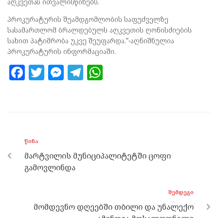
აღკვეთას ითვალისწინებს.
პროკურატურის შუამდგომლობის საფუძველზე
სასამართლომ ბრალდებულს აღკვეთის ღონისძიების
სახით პატიმრობა უკვე შეუფარდა.”-აღნიშნულია
პროკურატურის ინფორმაციაში.
F
T
M
T
W
a
w
es
el
h
ce
itt
se
e
at
b
er
n
gr
s
o
g
a
A
ᲬᲘᲜᲐ
o
er
m
p
მარტვილის მუნიციპალიტეტში ცოფი
k
p
გამოვლინდა
ᲨᲔᲛᲓᲔᲒᲘ
მომდევნო დღეებში თბილი და უნალექო