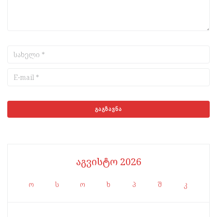
აგვისტო 2026
ო
ს
ო
ხ
პ
შ
კ