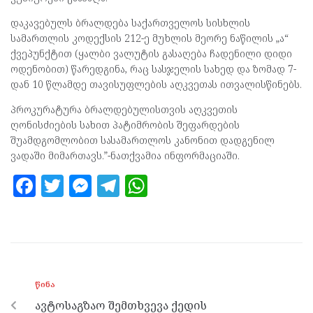
დაკავებულს ბრალდება საქართველოს სისხლის
სამართლის კოდექსის 212-ე მუხლის მეორე ნაწილის „ა“
ქვეპუნქტით (ყალბი ვალუტის გასაღება ჩადენილი დიდი
ოდენობით) წარედგინა, რაც სასჯელის სახედ და ზომად 7-
დან 10 წლამდე თავისუფლების აღკვეთას ითვალისწინებს.
პროკურატურა ბრალდებულისთვის აღკვეთის
ღონისძიების სახით პატიმრობის შეფარდების
შუამდგომლობით სასამართლოს კანონით დადგენილ
ვადაში მიმართავს.”-ნათქვამია ინფორმაციაში.
F
T
M
T
W
a
w
es
el
h
ce
itt
se
e
at
b
er
n
gr
s
o
g
a
A
ᲬᲘᲜᲐ
o
er
m
p
ავტოსაგზაო შემთხვევა ქედის