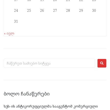
24
25
26
27
28
29
30
31
« ივლ
ᲑᲝᲚᲝ ᲩᲐᲜᲐᲬᲔᲠᲔᲑᲘ
სუს-ის ანტიკორუფციულმა სააგენტომ კომერციული