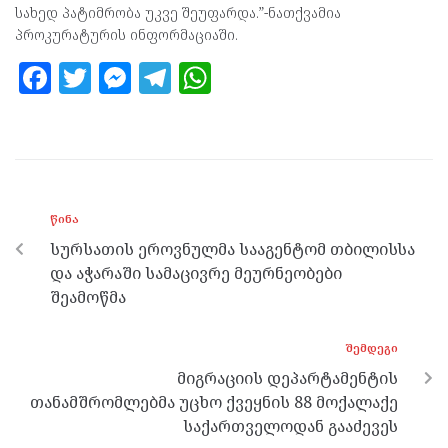
სახედ პატიმრობა უკვე შეუფარდა.”-ნათქვამია
პროკურატურის ინფორმაციაში.
F
T
M
T
W
a
w
es
el
h
ce
itt
se
e
at
b
er
n
gr
s
o
g
a
A
ᲬᲘᲜᲐ
o
er
m
p
სურსათის ეროვნულმა სააგენტომ თბილისსა
k
p
და აჭარაში სამაცივრე მეურნეობები
შეამოწმა
ᲨᲔᲛᲓᲔᲒᲘ
მიგრაციის დეპარტამენტის
თანამშრომლებმა უცხო ქვეყნის 88 მოქალაქე
საქართველოდან გააძევეს